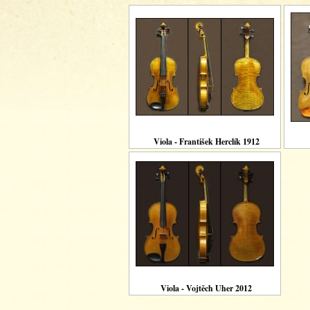
Viola - František Herclík 1912
Viola - Vojtěch Uher 2012