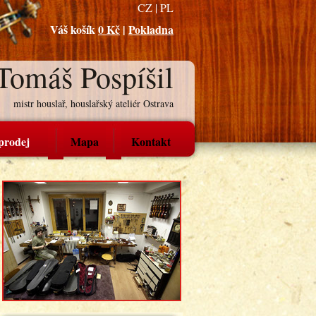
CZ
|
PL
Váš košík
0 Kč
|
Pokladna
Tomáš Pospíšil
mistr houslař, houslařský ateliér Ostrava
prodej
Mapa
Kontakt