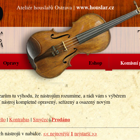
www.houslar.cz
Ateliér houslařů Ostrava |
Opravy
Eshop
Komisní 
zarům tu výhodu, že nástrojům rozumíme, a rádi vám s výběrem
í nástroj kompletně opravený, seřízený a osazený novým
Prodáno
llo
|
Kontrabas
|
Smyčec
|
1
h nástrojů v nabídce.
<< nejnovější
nejstarší >>