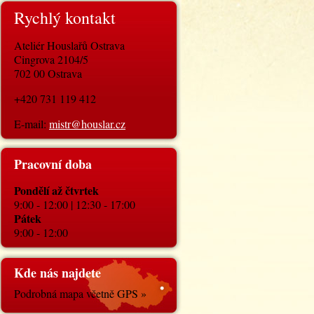
Rychlý kontakt
Ateliér Houslařů Ostrava
Cingrova 2104/5
702 00 Ostrava
+420 731 119 412
E-mail:
mistr@houslar.cz
Pracovní doba
Pondělí až čtvrtek
9:00 - 12:00 | 12:30 - 17:00
Pátek
9:00 - 12:00
Kde nás najdete
Podrobná mapa včetně GPS »