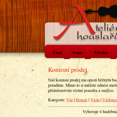
Úvod
O nás
Výroba
Komisní prodej
Náš komisní prodej má oproti běžným ba
poradíme. Mimo to si můžete odnést starš
příslušenstvím včetně pouzdra a smyčce.
Kategorie:
Vše
|
Housle
|
Viola
|
Violonce
Vyhovuje 4 hudebníc