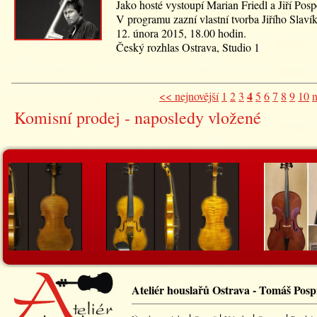
Jako hosté vystoupí Marian Friedl a Jiří Posp
V programu zazní vlastní tvorba Jiřího Slavík
12. února 2015, 18.00 hodin.
Český rozhlas Ostrava, Studio 1
4
<< nejnovější
1
2
3
5
6
7
8
9
10
n
Komisní prodej - naposledy vložené
Ateliér houslařů Ostrava - Tomáš Pospí