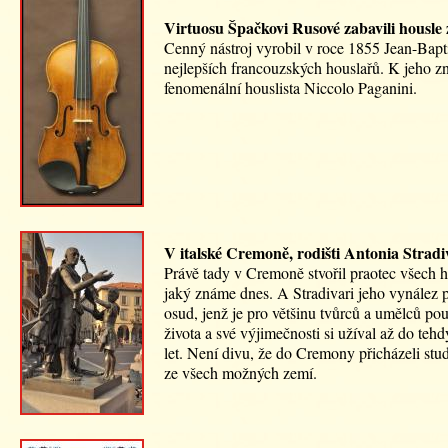
Virtuosu Špačkovi Rusové zabavili housle 
Cenný nástroj vyrobil v roce 1855 Jean-Bapt
nejlepších francouzských houslařů. K jeho zn
fenomenální houslista Niccolo Paganini.
V italské Cremoně, rodišti Antonia Stradi
Právě tady v Cremoně stvořil praotec všech 
jaký známe dnes. A Stradivari jeho vynález 
osud, jenž je pro většinu tvůrců a umělců p
života a své výjimečnosti si užíval až do teh
let. Není divu, že do Cremony přicházeli stu
ze všech možných zemí.