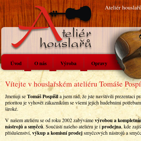
Ateliér houslař
Úvod
O nás
Výroba
Opravy
Vítejte v houslařském ateliéru Tomáše Pospí
Tomáš Pospíšil
Jmenuji se
a jsem rád, že jste navštívili prezentaci 
prioritou je vyhovět zákazníkům se všemi jejich hudebními potřebam
široké.
výrobou a kompletní
V našem ateliéru se od roku 2002 zabýváme
nástrojů a smyčců
prodejna
. Součástí našeho ateliéru je i
, kde zaj
výkup a komisní prodej
příslušenství,
smyčcových nástrojů a smyč