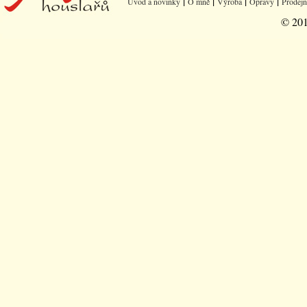
|
|
|
|
Úvod a novinky
O mně
Výroba
Opravy
Prodejn
© 201