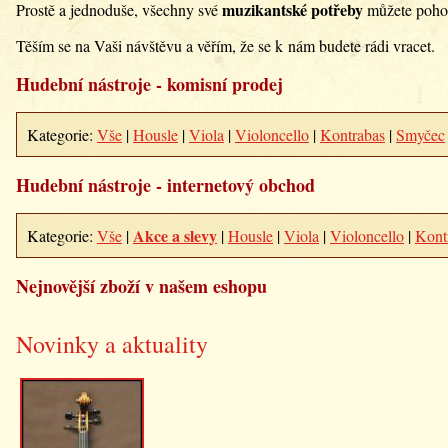
muzikantské potřeby
Prostě a jednoduše, všechny své
můžete poho
Těším se na Vaši návštěvu a věřím, že se k nám budete rádi vracet.
Hudební nástroje - komisní prodej
Kategorie:
Vše
|
Housle
|
Viola
|
Violoncello
|
Kontrabas
|
Smyčec
Hudební nástroje - internetový obchod
Akce a slevy
Kategorie:
Vše
|
|
Housle
|
Viola
|
Violoncello
|
Kont
Nejnovější zboží v našem eshopu
Novinky a aktuality