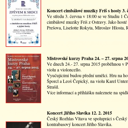
Koncert cimbálové muziky Friš s hosty 3.
Ve středu 3. června v 18:00 se ve Studiu 1 
cimbálové muziky Friš z Ostravy. Jako hosté
Prešova, Liselotte Rokyta, Miroslav Hlosta,
Mistrovské kurzy Praha 24. – 27. srpna 2
Ve dnech 24.- 27. srpna 2015 proběhnou v Pr
violu a violoncello.
Vyučujícími budou přední umělci. Hru na ho
Šporcl a Leoš Čepický, na violu Karel Unterm
Strašil.
Více informací a přihlášku naleznete na spid
Koncert Jiřího Slavíka 12. 2. 2015
Český Rozhlas Vltava ve spolupráci s Český
kontrabasový koncert Jiřího Slavíka.