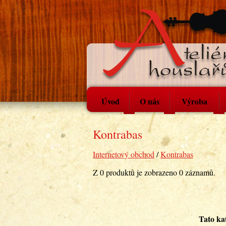
Úvod
O nás
Výroba
Kontrabas
Internetový obchod
/
Kontrabas
Z 0 produktů je zobrazeno 0 záznamů.
Tato ka