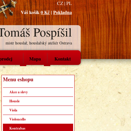
CZ
|
PL
Váš košík
0 Kč
|
Pokladna
Tomáš Pospíšil
mistr houslař, houslařský ateliér Ostrava
prodej
Mapa
Kontakt
Menu eshopu
Akce a slevy
Housle
Viola
Violoncello
Kontrabas