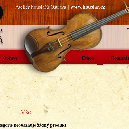
www.houslar.cz
Ateliér houslařů Ostrava |
Opravy
Eshop
Komisní 
Vše
tegorie neobsahuje žádný produkt.