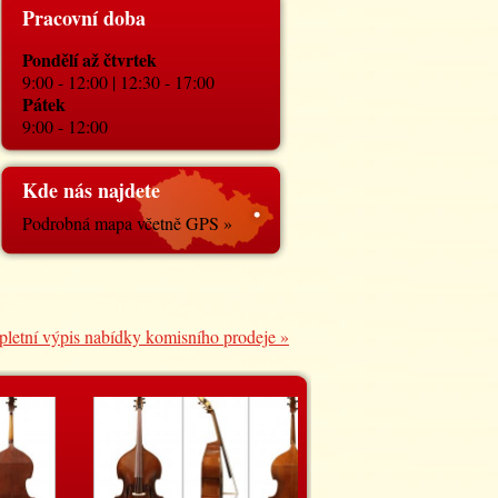
Pracovní doba
Pondělí až čtvrtek
9:00 - 12:00 | 12:30 - 17:00
Pátek
9:00 - 12:00
Kde nás najdete
Podrobná mapa včetně GPS »
letní výpis nabídky komisního prodeje »