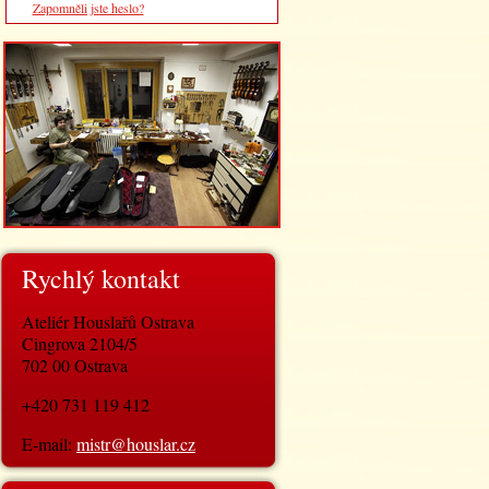
Zapomněli jste heslo?
Rychlý kontakt
Ateliér Houslařů Ostrava
Cingrova 2104/5
702 00 Ostrava
+420 731 119 412
E-mail:
mistr@houslar.cz